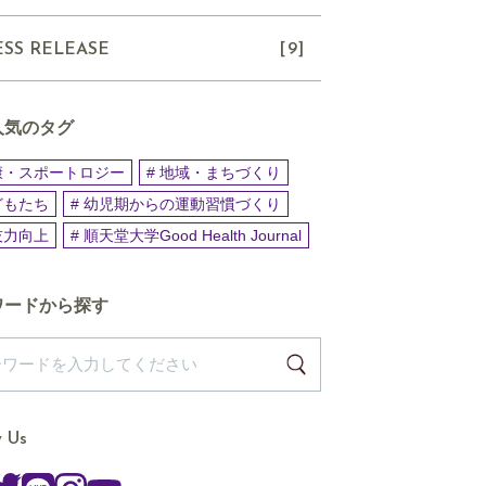
ESS RELEASE
[9]
人気のタグ
健康・スポートロジー
# 地域・まちづくり
どもたち
# 幼児期からの運動習慣づくり
技力向上
# 順天堂大学Good Health Journal
ワードから探す
w Us