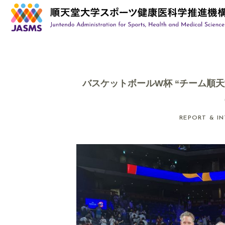
バスケットボールW杯 “チーム順
REPORT & I