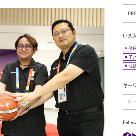
PR
いま
# 
# 子
# 競
キー
Follo